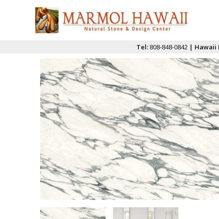
Tel:
808-848-0842
| Hawaii 